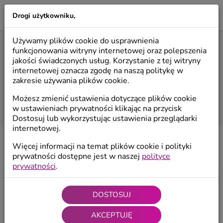
Drogi użytkowniku,
LILIO
Używamy plików cookie do usprawnienia
RODO
funkcjonowania witryny internetowej oraz polepszenia
jakości świadczonych usług. Korzystanie z tej witryny
internetowej oznacza zgodę na naszą politykę w
Start
/
RODO
zakresie używania plików cookie.
Możesz zmienić ustawienia dotyczące plików cookie
w ustawieniach prywatności klikając na przycisk
Dostosuj lub wykorzystując ustawienia przeglądarki
internetowej.
Zgodnie z art. 13 ust. 1 i ust. 2 Rozporządzenia
Więcej informacji na temat plików cookie i polityki
Parlamentu Europejskiego i Rady (UE) 2016/679 z dnia
prywatności dostępne jest w naszej
polityce
prywatności
.
27 kwietnia 2016 roku (RODO), informuję że:
Twoje dane osobowe nie będą przekazywane
DOSTOSUJ
odbiorcom.
Twoje dane osobowe nie będą przekazywane do
AKCEPTUJĘ
państwa trzeciego ani organizacji międzynarodowych.