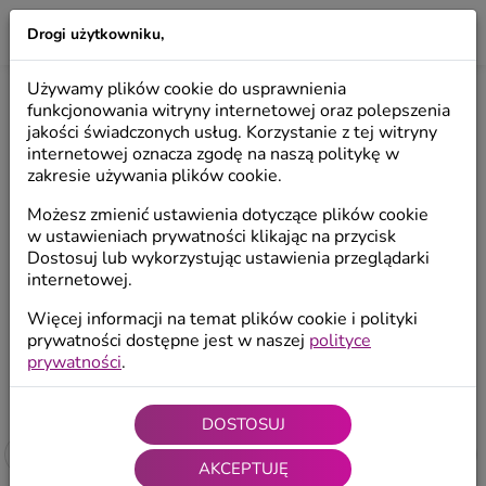
Drogi użytkowniku,
LILIO
Używamy plików cookie do usprawnienia
BOMBKI JEDNOKOLOROWE
funkcjonowania witryny internetowej oraz polepszenia
jakości świadczonych usług. Korzystanie z tej witryny
internetowej oznacza zgodę na naszą politykę w
zakresie używania plików cookie.
Wszystkie bombki
Bombki dekorowane
Bom
Możesz zmienić ustawienia dotyczące plików cookie
w ustawieniach prywatności klikając na przycisk
Bombki kształtki
Szpice choinkowe
Dostosuj lub wykorzystując ustawienia przeglądarki
internetowej.
Więcej informacji na temat plików cookie i polityki
Start
/
Produkty
/
Bombki choinkowe
/
Bombki jednokolorowe
prywatności dostępne jest w naszej
polityce
prywatności
.
4.98 / 5 (61
ocen
)
DOSTOSUJ
Filtruj
AKCEPTUJĘ