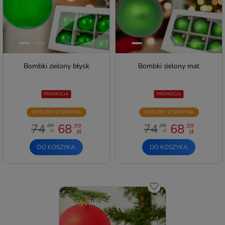
Bombki zielony błysk
Bombki zielony mat
PROMOCJA
PROMOCJA
WYŚLEMY 17 SIERPNIA
WYŚLEMY 17 SIERPNIA
74
68
74
68
,99
,99
,99
,99
zł
zł
zł
zł
DO KOSZYKA
DO KOSZYKA
Do schowka