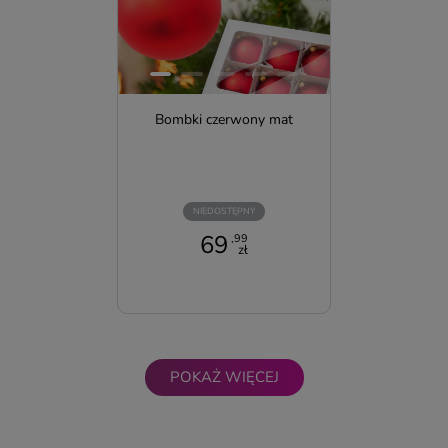
Bombki czerwony mat
NIEDOSTĘPNY
69
,99
zł
POKAŻ WIĘCEJ