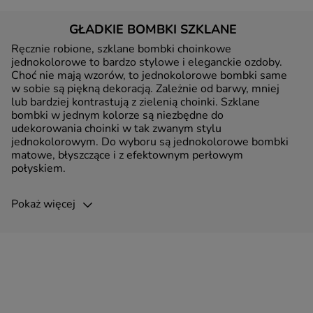
GŁADKIE BOMBKI SZKLANE
Ręcznie robione, szklane bombki choinkowe
jednokolorowe to bardzo stylowe i eleganckie ozdoby.
Choć nie mają wzorów, to jednokolorowe bombki same
w sobie są piękną dekoracją. Zależnie od barwy, mniej
lub bardziej kontrastują z zielenią choinki. Szklane
bombki w jednym kolorze są niezbędne do
udekorowania choinki w tak zwanym stylu
jednokolorowym. Do wyboru są jednokolorowe bombki
matowe, błyszczące i z efektownym perłowym
połyskiem.
Pokaż więcej
Od tych bardzo jasnych kolorów, do ciemnych barw, w
naszej ofercie jednokolorowych bombek na choinkę
każdy znajdzie coś dla siebie. Mamy do wyboru
świąteczne, jednokolorowe ozdoby w bardziej
klasycznych barwach, jak również w różnych