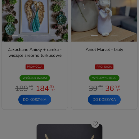
Zakochane Anioły + ramka -
Anioł Marcel - biały
wiszące srebrno turkusowe
PROMOCJA
PROMOCJA
WYŚLEMY DZISIAJ
WYŚLEMY DZISIAJ
189
184
39
36
,99
,99
,99
,99
zł
zł
zł
zł
DO KOSZYKA
DO KOSZYKA
Do schowka