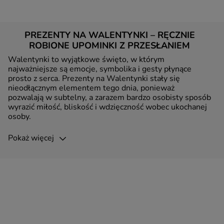
PREZENTY NA WALENTYNKI – RĘCZNIE
ROBIONE UPOMINKI Z PRZESŁANIEM
Walentynki to wyjątkowe święto, w którym
najważniejsze są emocje, symbolika i gesty płynące
prosto z serca. Prezenty na Walentynki stały się
nieodłącznym elementem tego dnia, ponieważ
pozwalają w subtelny, a zarazem bardzo osobisty sposób
wyrazić miłość, bliskość i wdzięczność wobec ukochanej
osoby.
Pokaż więcej
Dobrze dobrany prezent walentynkowy nie jest tylko
chwilowym upominkiem – to nośnik uczuć, wspomnień i
intencji, który pozostaje z obdarowaną osobą na dłużej.
Niezależnie od tego, czy wybierasz drobny, symboliczny
gest, czy wyjątkową pamiątkę na lata, prezent na
Walentynki z przesłaniem potrafi przekazać emocje,