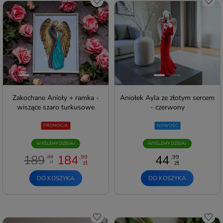
Zakochane Anioły + ramka -
Aniołek Ayla ze złotym sercem
wiszące szaro turkusowe
- czerwony
PROMOCJA
NOWOŚĆ
WYŚLEMY DZISIAJ
WYŚLEMY DZISIAJ
189
184
44
,99
,99
,99
zł
zł
zł
DO KOSZYKA
DO KOSZYKA
Do schowka
Do s