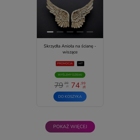
Skrzydła Anioła na ścianę -
wiszące
PROMOCJA
HIT
WYŚLEMY DZISIAJ
79
74
,99
,99
zł
zł
DO KOSZYKA
POKAŻ WIĘCEJ