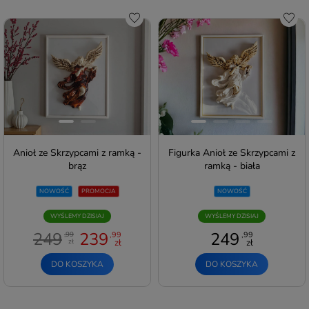
Do schowka
Do s
Anioł ze Skrzypcami z ramką -
Figurka Anioł ze Skrzypcami z
brąz
ramką - biała
NOWOŚĆ
PROMOCJA
NOWOŚĆ
WYŚLEMY DZISIAJ
WYŚLEMY DZISIAJ
249
239
249
,99
,99
,99
zł
zł
zł
DO KOSZYKA
DO KOSZYKA