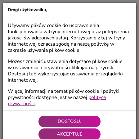
Drogi użytkowniku,
LILIO
Używamy plików cookie do usprawnienia
PREZENTY NA WALENTYNKI DLA NIEJ
funkcjonowania witryny internetowej oraz polepszenia
jakości świadczonych usług. Korzystanie z tej witryny
internetowej oznacza zgodę na naszą politykę w
zakresie używania plików cookie.
Prezenty na I Komunię
Prezenty na ślub
P
Św.
Możesz zmienić ustawienia dotyczące plików cookie
w ustawieniach prywatności klikając na przycisk
Dostosuj lub wykorzystując ustawienia przeglądarki
Prezenty na
Prezenty na walentynki
podziękowanie
internetowej.
Więcej informacji na temat plików cookie i polityki
prywatności dostępne jest w naszej
polityce
prywatności
.
Start
/
Prezenty
/
Prezenty na walentynki
DOSTOSUJ
4.96 / 5 (1794
ocen
)
AKCEPTUJĘ
Filtruj