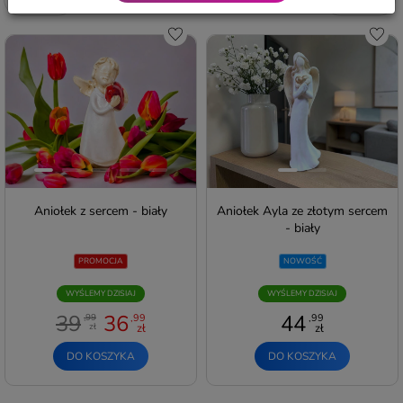
Do schowka
Do s
Aniołek z sercem - biały
Aniołek Ayla ze złotym sercem
- biały
PROMOCJA
NOWOŚĆ
WYŚLEMY DZISIAJ
WYŚLEMY DZISIAJ
39
36
44
,99
,99
,99
zł
zł
zł
DO KOSZYKA
DO KOSZYKA