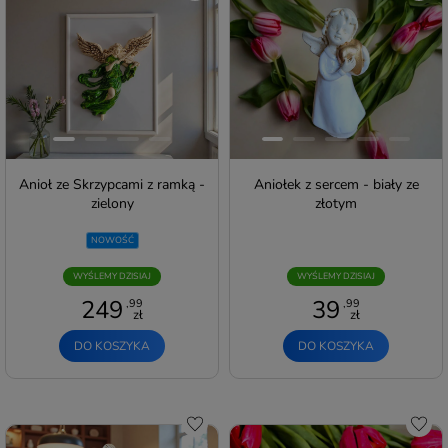
Anioł ze Skrzypcami z ramką -
Aniołek z sercem - biały ze
zielony
złotym
NOWOŚĆ
WYŚLEMY DZISIAJ
WYŚLEMY DZISIAJ
249
39
,99
,99
zł
zł
DO KOSZYKA
DO KOSZYKA
Do schowka
Do s