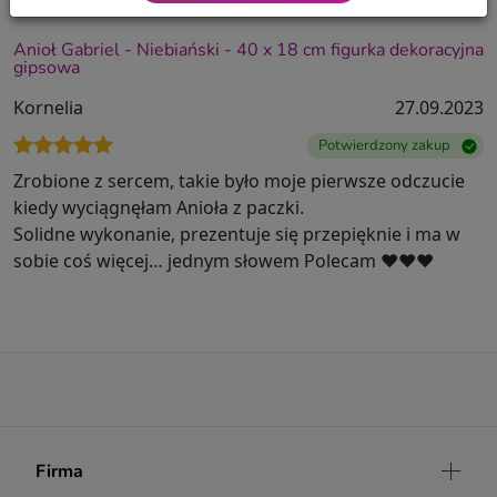
Anioł Gabriel - Niebiański - 40 x 18 cm figurka dekoracyjna
gipsowa
Kornelia
27.09.2023
Potwierdzony zakup
Zrobione z sercem, takie było moje pierwsze odczucie
kiedy wyciągnęłam Anioła z paczki.
Solidne wykonanie, prezentuje się przepięknie i ma w
sobie coś więcej… jednym słowem Polecam ❤️❤️❤️
Firma