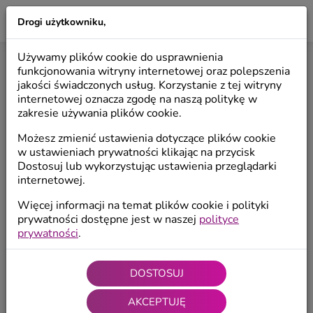
Drogi użytkowniku,
LILIO
Używamy plików cookie do usprawnienia
BŁĄD 404 - STRONA NIE ISTNIEJE
funkcjonowania witryny internetowej oraz polepszenia
jakości świadczonych usług. Korzystanie z tej witryny
internetowej oznacza zgodę na naszą politykę w
Przykro nam ale trafiłeś na upadły link, który nie
zakresie używania plików cookie.
nadaje się do użycia.
Możesz zmienić ustawienia dotyczące plików cookie
Linki pierwszej jakości znajdziesz poniżej.
w ustawieniach prywatności klikając na przycisk
Dostosuj lub wykorzystując ustawienia przeglądarki
internetowej.
Więcej informacji na temat plików cookie i polityki
Strona główna
prywatności dostępne jest w naszej
polityce
prywatności
.
Anioły
DOSTOSUJ
AKCEPTUJĘ