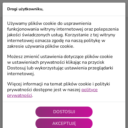
Drogi użytkowniku,
LILIO
Używamy plików cookie do usprawnienia
BŁĄD 404 - STRONA NIE ISTNIEJE
funkcjonowania witryny internetowej oraz polepszenia
jakości świadczonych usług. Korzystanie z tej witryny
internetowej oznacza zgodę na naszą politykę w
Przykro nam ale trafiłeś na upadły link, który nie
zakresie używania plików cookie.
nadaje się do użycia.
Możesz zmienić ustawienia dotyczące plików cookie
Linki pierwszej jakości znajdziesz poniżej.
w ustawieniach prywatności klikając na przycisk
Dostosuj lub wykorzystując ustawienia przeglądarki
internetowej.
Więcej informacji na temat plików cookie i polityki
Strona główna
prywatności dostępne jest w naszej
polityce
prywatności
.
Anioły
DOSTOSUJ
AKCEPTUJĘ