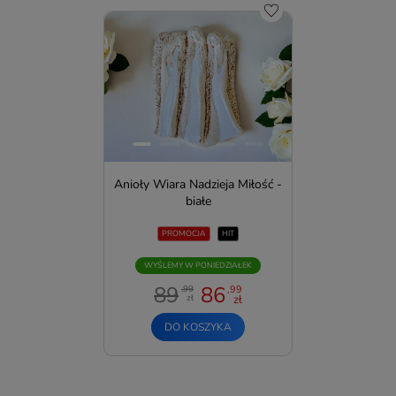
Do schowka
Anioły Wiara Nadzieja Miłość -
białe
PROMOCJA
HIT
WYŚLEMY W PONIEDZIAŁEK
89
86
,99
,99
zł
zł
DO KOSZYKA