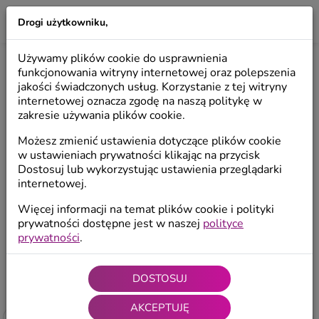
Drogi użytkowniku,
LILIO
Używamy plików cookie do usprawnienia
PREZENTY NA ŚLUB DLA PARY MŁODEJ
funkcjonowania witryny internetowej oraz polepszenia
jakości świadczonych usług. Korzystanie z tej witryny
internetowej oznacza zgodę na naszą politykę w
zakresie używania plików cookie.
Prezenty na I Komunię
Prezenty na ślub
P
Św.
Możesz zmienić ustawienia dotyczące plików cookie
w ustawieniach prywatności klikając na przycisk
Dostosuj lub wykorzystując ustawienia przeglądarki
Prezenty na
Prezenty na walentynki
podziękowanie
internetowej.
Więcej informacji na temat plików cookie i polityki
prywatności dostępne jest w naszej
polityce
prywatności
.
Start
/
Prezenty
/
Prezenty na ślub
DOSTOSUJ
4.95 / 5 (681
ocen
)
AKCEPTUJĘ
Filtruj