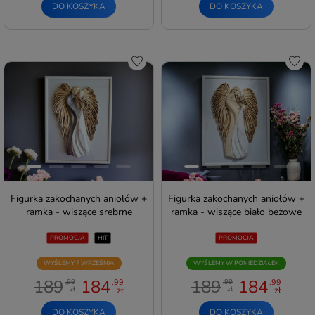
DO KOSZYKA
DO KOSZYKA
Do schowka
Do s
Figurka zakochanych aniołów +
Figurka zakochanych aniołów +
ramka - wiszące srebrne
ramka - wiszące biało beżowe
PROMOCJA
HIT
PROMOCJA
WYŚLEMY 7 WRZEŚNIA
WYŚLEMY W PONIEDZIAŁEK
189
184
189
184
,99
,99
,99
,99
zł
zł
zł
zł
DO KOSZYKA
DO KOSZYKA