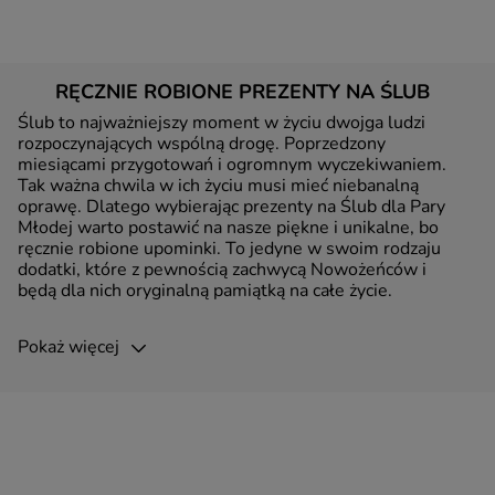
RĘCZNIE ROBIONE PREZENTY NA ŚLUB
Ślub to najważniejszy moment w życiu dwojga ludzi
rozpoczynających wspólną drogę. Poprzedzony
miesiącami przygotowań i ogromnym wyczekiwaniem.
Tak ważna chwila w ich życiu musi mieć niebanalną
oprawę. Dlatego wybierając prezenty na Ślub dla Pary
Młodej warto postawić na nasze piękne i unikalne, bo
ręcznie robione upominki. To jedyne w swoim rodzaju
dodatki, które z pewnością zachwycą Nowożeńców i
będą dla nich oryginalną pamiątką na całe życie.
Pokaż więcej
Prezenty z naszej oferty są jeszcze bardziej wyjątkowe,
ponieważ mogą to być prezenty na ślub z grawerem.
Osobista dedykacja, data czy imiona zakochanych będą
dodatkową pamiątką. Młoda Para obdarowana tak