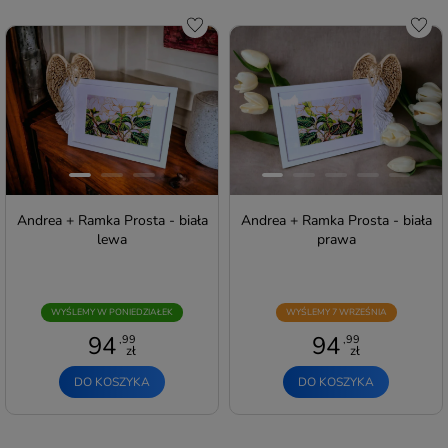
Do schowka
Do s
Andrea + Ramka Prosta - biała
Andrea + Ramka Prosta - biała
lewa
prawa
WYŚLEMY W PONIEDZIAŁEK
WYŚLEMY 7 WRZEŚNIA
94
94
,99
,99
zł
zł
DO KOSZYKA
DO KOSZYKA