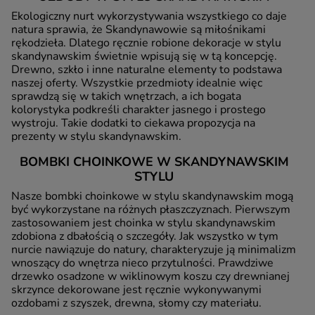
Ekologiczny nurt wykorzystywania wszystkiego co daje
natura sprawia, że Skandynawowie są miłośnikami
rękodzieła. Dlatego ręcznie robione dekoracje w stylu
skandynawskim świetnie wpisują się w tą koncepcję.
Drewno, szkło i inne naturalne elementy to podstawa
naszej oferty. Wszystkie przedmioty idealnie więc
sprawdzą się w takich wnętrzach, a ich bogata
kolorystyka podkreśli charakter jasnego i prostego
wystroju. Takie dodatki to ciekawa propozycja na
prezenty w stylu skandynawskim.
BOMBKI CHOINKOWE W SKANDYNAWSKIM
STYLU
Nasze bombki choinkowe w stylu skandynawskim mogą
być wykorzystane na różnych płaszczyznach. Pierwszym
zastosowaniem jest choinka w stylu skandynawskim
zdobiona z dbałością o szczegóły. Jak wszystko w tym
nurcie nawiązuje do natury, charakteryzuje ją minimalizm
wnoszący do wnętrza nieco przytulności. Prawdziwe
drzewko osadzone w wiklinowym koszu czy drewnianej
skrzynce dekorowane jest ręcznie wykonywanymi
ozdobami z szyszek, drewna, słomy czy materiału.