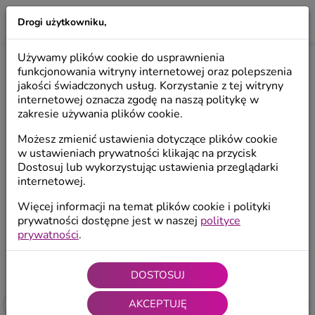
Drogi użytkowniku,
LILIO
Używamy plików cookie do usprawnienia
DEKORACJE W STYLU SKANDYNAWSKIM
funkcjonowania witryny internetowej oraz polepszenia
jakości świadczonych usług. Korzystanie z tej witryny
internetowej oznacza zgodę na naszą politykę w
zakresie używania plików cookie.
Anioły popularne
Anioły rękodzieło
kolekcje
Możesz zmienić ustawienia dotyczące plików cookie
w ustawieniach prywatności klikając na przycisk
Dostosuj lub wykorzystując ustawienia przeglądarki
Kolekcja limitowana Art
Styl Skandynawski
internetowej.
Więcej informacji na temat plików cookie i polityki
prywatności dostępne jest w naszej
polityce
Start
/
Kolekcje
/
Styl Skandynawski
prywatności
.
4.98 / 5 (521
ocen
)
DOSTOSUJ
AKCEPTUJĘ
Filtruj