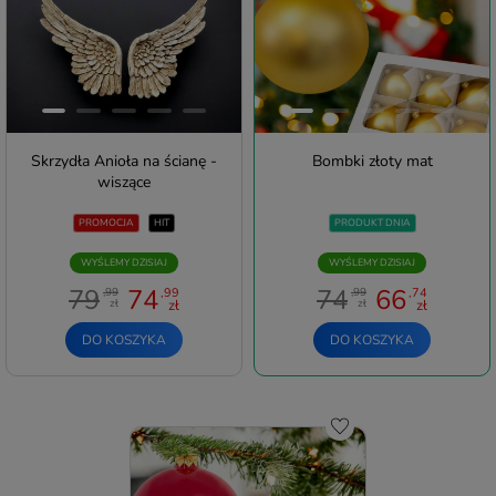
Skrzydła Anioła na ścianę -
Bombki złoty mat
wiszące
PROMOCJA
HIT
PRODUKT DNIA
WYŚLEMY DZISIAJ
WYŚLEMY DZISIAJ
79
74
74
66
,99
,99
,99
,74
zł
zł
zł
zł
DO KOSZYKA
DO KOSZYKA
Do schowka