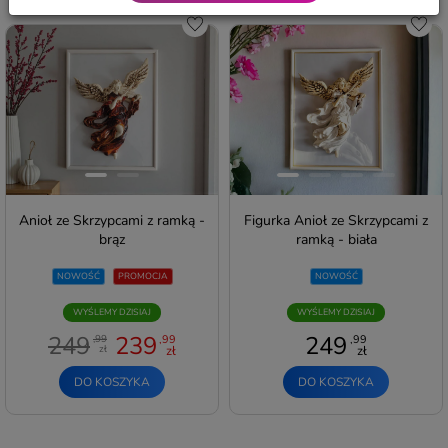
Do schowka
Do s
Anioł ze Skrzypcami z ramką -
Figurka Anioł ze Skrzypcami z
brąz
ramką - biała
NOWOŚĆ
PROMOCJA
NOWOŚĆ
WYŚLEMY DZISIAJ
WYŚLEMY DZISIAJ
249
239
249
,99
,99
,99
zł
zł
zł
DO KOSZYKA
DO KOSZYKA