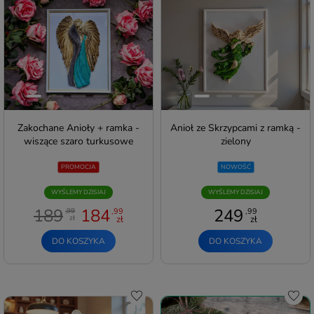
Zakochane Anioły + ramka -
Anioł ze Skrzypcami z ramką -
wiszące szaro turkusowe
zielony
PROMOCJA
NOWOŚĆ
WYŚLEMY DZISIAJ
WYŚLEMY DZISIAJ
189
184
249
,99
,99
,99
zł
zł
zł
DO KOSZYKA
DO KOSZYKA
Do schowka
Do s