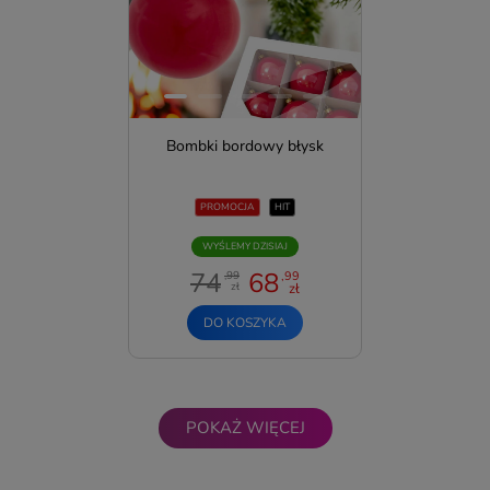
Bombki bordowy błysk
PROMOCJA
HIT
WYŚLEMY DZISIAJ
74
68
,99
,99
zł
zł
DO KOSZYKA
POKAŻ WIĘCEJ