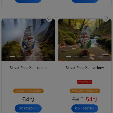
Do schowka
Do s
Skrzat Papa XL - turkus
Skrzat Papa XL - zielony
PROMOCJA
WYŚLEMY 7 WRZEŚNIA
WYŚLEMY 7 WRZEŚNIA
64
64
54
,99
,99
,99
zł
zł
zł
DO KOSZYKA
DO KOSZYKA