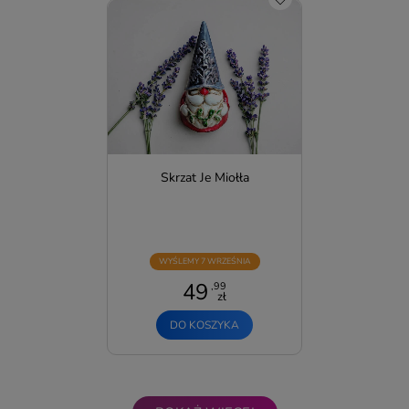
Skrzat Je Miołła
WYŚLEMY 7 WRZEŚNIA
49
,99
zł
DO KOSZYKA