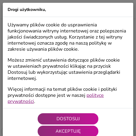
Drogi użytkowniku,
LILIO
Używamy plików cookie do usprawnienia
SKRZATY I KRASNALE
funkcjonowania witryny internetowej oraz polepszenia
jakości świadczonych usług. Korzystanie z tej witryny
internetowej oznacza zgodę na naszą politykę w
zakresie używania plików cookie.
Anioły popularne
Anioły rękodzieło
kolekcje
Możesz zmienić ustawienia dotyczące plików cookie
w ustawieniach prywatności klikając na przycisk
Dostosuj lub wykorzystując ustawienia przeglądarki
Kolekcja limitowana Art
Styl Skandynawski
internetowej.
Więcej informacji na temat plików cookie i polityki
prywatności dostępne jest w naszej
polityce
Start
/
Kolekcje
/
Skrzaty i Krasnale
prywatności
.
4.85 / 5 (41
ocen
)
DOSTOSUJ
AKCEPTUJĘ
Filtruj