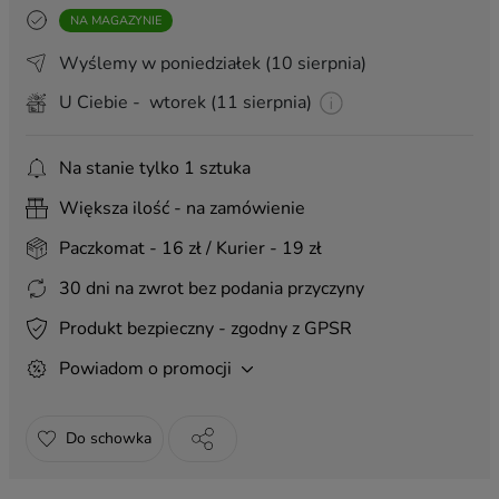
NA MAGAZYNIE
Kartka na I Komunię
(+ 20,00 zł)
Wyślemy w poniedziałek
(10 sierpnia)
Kartka na urodziny
(+ 20,00 zł)
Kartka na ślub
U Ciebie - wtorek (11 sierpnia)
(+ 20,00 zł)
Pakowanie na prezent
(+ 8,99 zł)
Na stanie tylko 1 sztuka
Pakowanie na prezent z zawieszką
(+ 17,00 zł)
Torba prezentowa 40x30
(+ 6,00 zł)
Większa ilość - na zamówienie
Elegancka drewniana ramka
(+ 100,00 zł)
Paczkomat - 16 zł / Kurier - 19 zł
Stalowy stojak
(+ 85,00 zł)
30 dni na zwrot bez podania przyczyny
Produkt bezpieczny - zgodny z GPSR
ZAWIESZKI:
Powiadom o promocji
Do schowka
Handmade 3D
Urodziny 3
Ślub 4
(+ 8,99 zł)