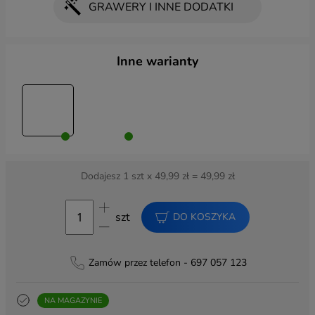
GRAWERY I INNE DODATKI
Wybierz dodatki
Inne warianty
GRAWER:
Grawer bardzo krótki z przodu - kreator
(+ 9,99 zł)
Grawer bardzo krótki z przodu
(+ 9,99 zł)
Dodajesz
1
szt x
49,99
zł =
49,99
zł
DODATKI:
Kartka na urodziny
(+ 20,00 zł)
szt
DO KOSZYKA
Kartka na ślub
(+ 20,00 zł)
Pakowanie na prezent
(+ 6,99 zł)
Zamów przez telefon - 697 057 123
Torba prezentowa 40x30
(+ 6,00 zł)
NA MAGAZYNIE