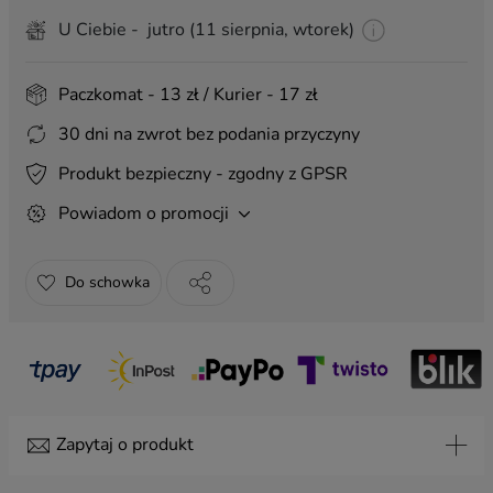
Grawer bardzo krótki z przodu
(+ 9,99 zł)
U Ciebie - jutro (11 sierpnia, wtorek)
DODATKI:
Paczkomat - 13 zł / Kurier - 17 zł
Magnes
(+ 3,00 zł)
30 dni na zwrot bez podania przyczyny
Kartka na urodziny
(+ 20,00 zł)
Kartka na ślub
(+ 20,00 zł)
Produkt bezpieczny - zgodny z GPSR
Pakowanie na prezent
(+ 8,99 zł)
Powiadom o promocji
Pakowanie na prezent z zawieszką
(+ 17,00 zł)
Torba prezentowa 40x30
(+ 6,00 zł)
Do schowka
ZAWIESZKI:
Zapytaj o produkt
Urodziny 3
Ślub 4
Życzenia 4