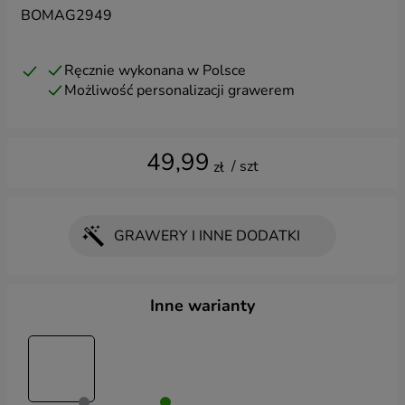
BOMAG2949
Ręcznie wykonana w Polsce
Możliwość personalizacji grawerem
49,99
/ szt
zł
GRAWERY I INNE DODATKI
Wybierz dodatki
Inne warianty
GRAWER:
Grawer krótki z przodu
(+ 24,99 zł)
Grawer krótki z przodu - kreator
(+ 19,99 zł)