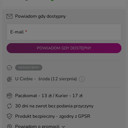
Grawer krótki z tyłu - kreator
(+ 19,99 zł)
Powiadom gdy dostępny
Grawer krótki z tyłu
(+ 24,99 zł)
Grawer bardzo krótki z przodu
(+ 9,99 zł)
E-mail
DODATKI:
POWIADOM GDY DOSTĘPNY
Magnes
(+ 3,00 zł)
Kartka na urodziny
(+ 20,00 zł)
Kartka na ślub
(+ 20,00 zł)
NIEDOSTĘPNY
Pakowanie na prezent
(+ 8,99 zł)
U Ciebie - środa (12 sierpnia)
Pakowanie na prezent z zawieszką
(+ 17,00 zł)
Torba prezentowa 40x30
(+ 6,00 zł)
Paczkomat - 13 zł / Kurier - 17 zł
30 dni na zwrot bez podania przyczyny
ZAWIESZKI:
Produkt bezpieczny - zgodny z GPSR
Powiadom o promocji