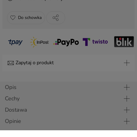
Do schowka
Urodziny 3
Ślub 4
Życzenia 4
(+ 8,99 zł)
(+ 8,99 zł)
(+ 8,99 zł)
Zapytaj o produkt
Urodziny 2
Anielskie 3
Anielskie 4
(+ 8,99 zł)
(+ 8,99 zł)
(+ 8,99 zł)
Temat
Opis
Cechy
Imię
Dostawa
Opinie
Imieniny 1
Imieniny 2
(+ 8,99 zł)
(+ 8,99 zł)
Nazwisko