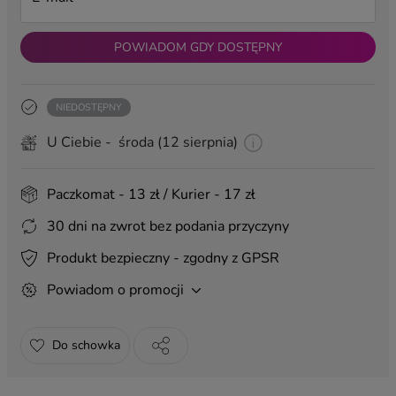
DODATKI:
Magnes
(+ 3,00 zł)
POWIADOM GDY DOSTĘPNY
Kartka na podziękowanie
(+ 20,00 zł)
Kartka na urodziny
(+ 20,00 zł)
NIEDOSTĘPNY
Pakowanie na prezent
(+ 6,99 zł)
U Ciebie - środa (12 sierpnia)
Torba prezentowa 40x30
(+ 6,00 zł)
ZAWIESZKI:
Paczkomat - 13 zł / Kurier - 17 zł
30 dni na zwrot bez podania przyczyny
Produkt bezpieczny - zgodny z GPSR
Powiadom o promocji
Urodziny 3
Ślub 4
Życzenia 4
(+ 8,99 zł)
(+ 8,99 zł)
(+ 8,99 zł)
Do schowka