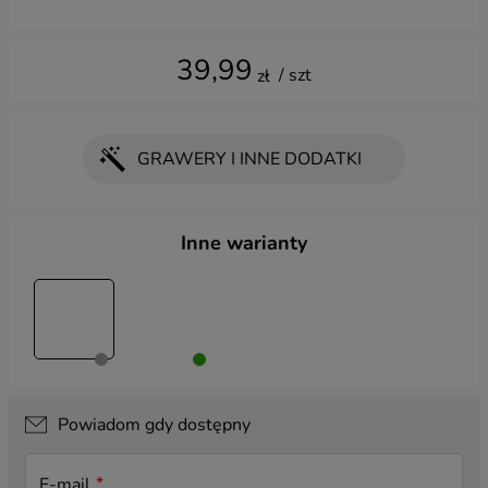
39,99
/ szt
zł
GRAWERY I INNE DODATKI
Wybierz dodatki
Inne warianty
GRAWER:
Grawer krótki z przodu
(+ 24,99 zł)
Grawer bardzo krótki z przodu - kreator
(+ 9,99 zł)
Grawer krótki z tyłu
(+ 24,99 zł)
Powiadom gdy dostępny
Grawer bardzo krótki z przodu
(+ 9,99 zł)
E-mail