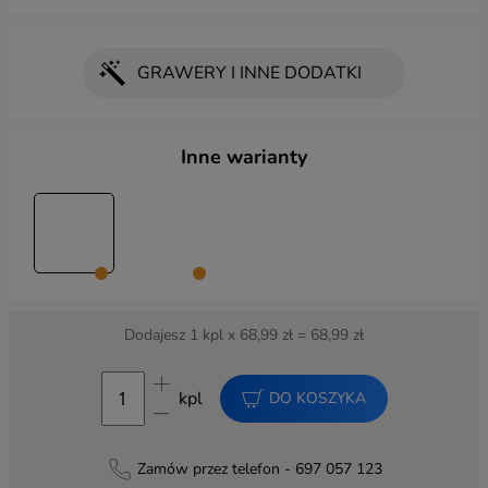
GRAWERY I INNE DODATKI
Wybierz dodatki
Inne warianty
DODATKI:
Pakowanie na prezent
(+ 8,99 zł)
Pakowanie na prezent z zawieszką
(+ 17,00 zł)
Torba prezentowa 40x30
(+ 6,00 zł)
Dodajesz
1
kpl x
68,99
zł =
68,99
zł
ZAWIESZKI:
kpl
DO KOSZYKA
Zamów przez telefon - 697 057 123