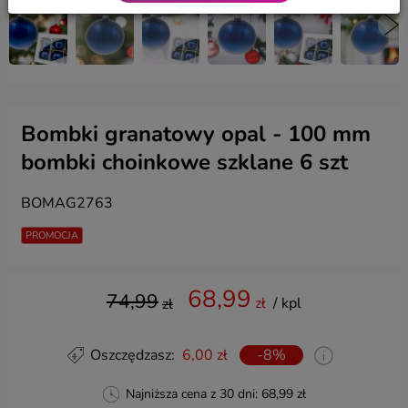
Bombki granatowy opal - 100 mm
bombki choinkowe szklane 6 szt
BOMAG2763
PROMOCJA
68,99
74,99
zł
/ kpl
zł
Oszczędzasz:
6,00 zł
-8%
Najniższa cena z 30 dni:
68,99 zł