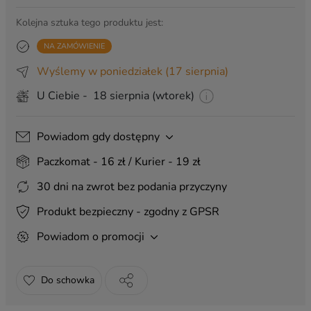
Kolejna sztuka tego produktu jest:
Komplet 5
pięknych zawieszek
NA ZAMÓWIENIE
(+ 9,99 zł)
Wyślemy w poniedziałek
(17 sierpnia)
U Ciebie - 18 sierpnia (wtorek)
Powiadom gdy dostępny
Paczkomat - 16 zł / Kurier - 19 zł
30 dni na zwrot bez podania przyczyny
Produkt bezpieczny - zgodny z GPSR
Powiadom o promocji
Do schowka