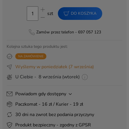
Grawer krótki z tyłu - kreator
(+ 19,99 zł)
szt
DO KOSZYKA
Grawer krótki z tyłu
(+ 24,99 zł)
Grawer długi z tyłu
(+ 29,99 zł)
Zamów przez telefon - 697 057 123
DODATKI:
Kolejna sztuka tego produktu jest:
Kartka na imieniny
(+ 20,00 zł)
NA ZAMÓWIENIE
Kartka na podziękowanie
(+ 20,00 zł)
Wyślemy w poniedziałek
(7 września)
Kartka na urodziny
(+ 20,00 zł)
U Ciebie - 8 września (wtorek)
Kartka na ślub
(+ 20,00 zł)
Pakowanie na prezent
(+ 8,99 zł)
Powiadom gdy dostępny
Pakowanie na prezent z zawieszką
(+ 17,00 zł)
Torba prezentowa 40x30
(+ 6,00 zł)
Paczkomat - 16 zł / Kurier - 19 zł
30 dni na zwrot bez podania przyczyny
ZAWIESZKI:
Produkt bezpieczny - zgodny z GPSR