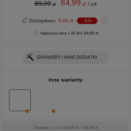
84,99
89,99
zł
/ szt
zł
Oszczędzasz:
5,00 zł
-6%
Najniższa cena z 30 dni:
84,99 zł
GRAWERY I INNE DODATKI
Wybierz dodatki
Inne warianty
GRAWER:
Grawer długi z przodu
(+ 29,99 zł)
Grawer długi z tyłu - kreator
(+ 29,99 zł)
Grawer krótki z przodu
(+ 24,99 zł)
Dodajesz
1
szt x
84,99
zł =
84,99
zł
Grawer krótki z przodu - kreator
(+ 19,99 zł)