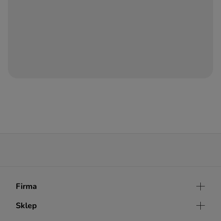
WYŚLIJ
Firma
O nas
Sklep
Współpraca