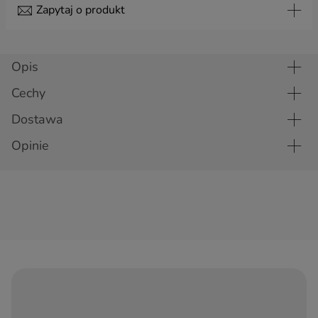
Zapytaj o produkt
Temat
Opis
Imieniny 1
Imieniny 2
Cechy
(+ 8,99 zł)
(+ 8,99 zł)
Imię
Dostawa
Opinie
Nazwisko
E-mail
Nr telefonu