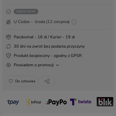
Pakowanie na prezent
(+ 8,99 zł)
NIEDOSTĘPNY
Torba prezentowa 40x30
(+ 6,00 zł)
U Ciebie - środa (12 sierpnia)
ZAWIESZKI:
Paczkomat - 16 zł / Kurier - 19 zł
30 dni na zwrot bez podania przyczyny
Produkt bezpieczny - zgodny z GPSR
Powiadom o promocji
Urodziny 3
Ślub 4
Życzenia 4
(+ 8,99 zł)
(+ 8,99 zł)
(+ 8,99 zł)
Do schowka
Urodziny 2
Anielskie 3
Anielskie 4
(+ 8,99 zł)
(+ 8,99 zł)
(+ 8,99 zł)